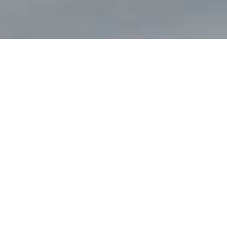
ROCH LOGISTICS
Le Service est
NOTRE
AFFAIRE
En tant que spécialistes du transport de